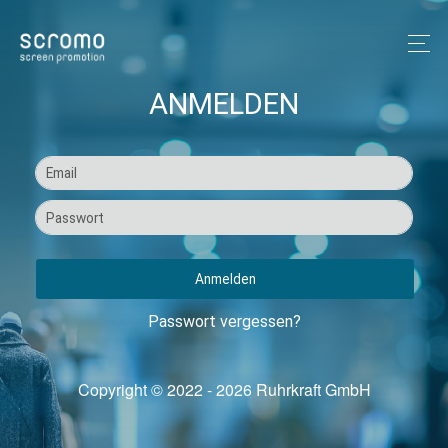
ANMELDEN
Anmelden
Passwort vergessen?
Copyright
©
2022
-
2026
Ruhrkraft GmbH